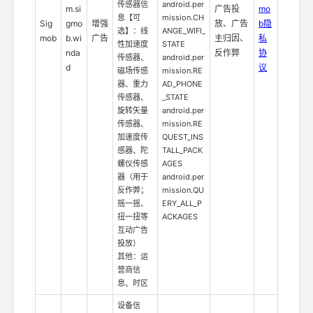
传感器信
android.per
m.si
广告投
mo
息【可
mission.CH
Sig
gmo
增强
放、广告
b隐
选】：线
ANGE_WIFI_
mob
b.wi
广告
主归因、
私
性加速度
STATE
nda
反作弊
协
传感器、
android.per
d
议
磁场传感
mission.RE
器、重力
AD_PHONE
传感器、
_STATE
旋转矢量
android.per
传感器、
mission.RE
加速度传
QUEST_INS
感器、陀
TALL_PACK
螺仪传感
AGES
器（用于
android.per
反作弊；
mission.QU
摇一摇、
ERY_ALL_P
扭一扭等
ACKAGES
互动广告
投放）
其他：运
营商信
息、时区
设备信