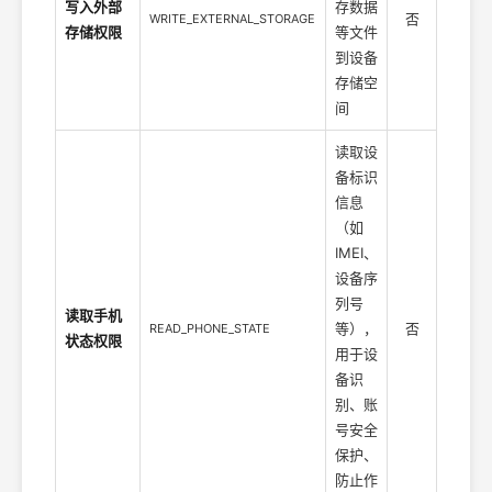
写入外部
存数据
否
WRITE_EXTERNAL_STORAGE
存储权限
等文件
到设备
存储空
间
读取设
备标识
信息
（如
IMEI、
设备序
列号
读取手机
等），
否
READ_PHONE_STATE
状态权限
用于设
备识
别、账
号安全
保护、
防止作