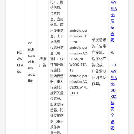
符）、网
AW
络信息、
EI A
位置信
ds
息、应用
隐
信息、应
私
用使用信
android.per
声
息、上下
mission.INT
单次请求
明
文信息
ERNET
co
的广告定
传感器信
android.per
m.h
HU
向投放、
和
息【可
mission.AC
uaw
AW
增强
程序化广
选】：线
CESS_NET
ei.h
性加速度
WORK_STA
EI A
广告
告投放、
HU
ms.
传感器、
TE
ds
广告监测
AW
ads.
磁场传感
android.per
归因与反
EI A
lite
器、重力
mission.AC
作弊。
ds
传感器、
CESS_WIFI_
SD
旋转矢量
STATE
K隐
传感器、
私
加速度传
安
感器、陀
全
螺仪传感
器（用于
说
反作弊；
明
摇一摇、