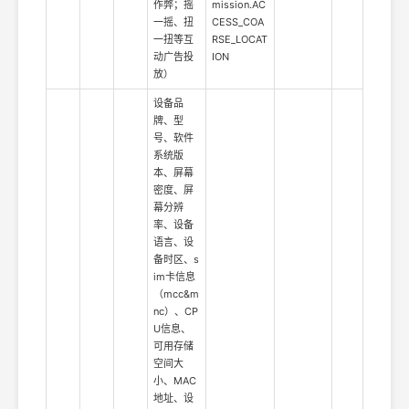
作弊；摇
mission.AC
一摇、扭
CESS_COA
一扭等互
RSE_LOCAT
动广告投
ION
放）
设备品
牌、型
号、软件
系统版
本、屏幕
密度、屏
幕分辨
率、设备
语言、设
备时区、s
im卡信息
（mcc&m
nc）、CP
U信息、
可用存储
空间大
小、MAC
地址、设