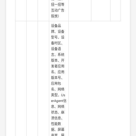
扭一扭等
互动广告
投放）
设备品
牌、设备
型号、设
备时区、
设备语
言、系统
版本、开
发者应用
名、应用
版本号、
应用包
名、网络
类型、Us
erAgent信
息、网络
状态、崩
溃信息、
性能数
据、屏幕
高宽、屏