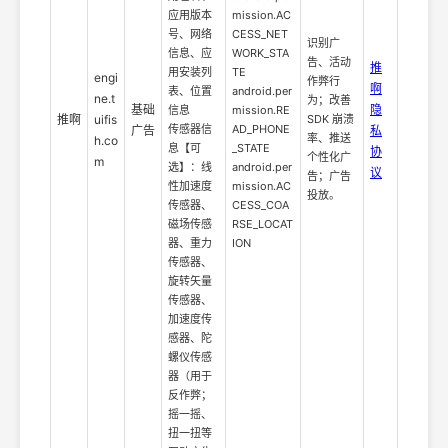
应用版本
mission.AC
号、网络
CESS_NET
识别广
信息、应
WORK_STA
告、活动
推
用安装列
TE
engi
作弊行
啊
表、位置
android.per
ne.t
为；改善
基础
隐
信息
mission.RE
推啊
uifis
SDK 崩溃
传感器信
AD_PHONE
广告
私
率、推送
h.co
息【可
_STATE
协
个性化广
m
选】：线
android.per
议
告；广告
性加速度
mission.AC
投放。
传感器、
CESS_COA
磁场传感
RSE_LOCAT
器、重力
ION
传感器、
旋转矢量
传感器、
加速度传
感器、陀
螺仪传感
器（用于
反作弊；
摇一摇、
扭一扭等