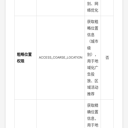
别、网
络优化
获取粗
略位置
信息
（城市
级
粗略位置
别），
否
ACCESS_COARSE_LOCATION
权限
用于地
域化广
告投
放、区
域活动
推荐
获取精
确位置
信息，
用于地