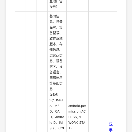
互动广告
投放）
基础信
息：设备
品牌、设
备型号、
软件系统
版本、存
储信息、
运营商信
息、设备
时区、设
备语言、
网络信息
等基础信
息
设备标
识：IMEI
s、MEI
android.per
D、OAI
mission.AC
D、Andro
CESS_NET
idID、IM
WORK_STA
快
SIs、ICCI
TE
手