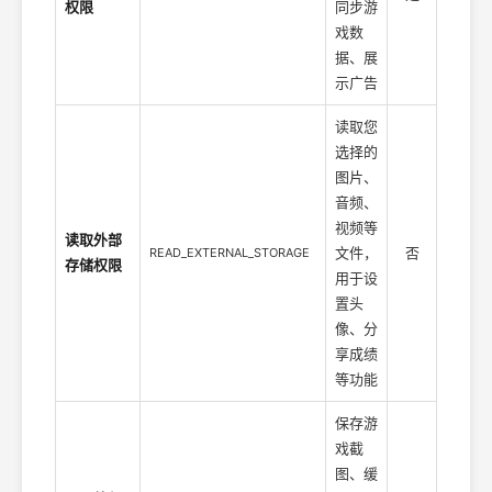
权限
同步游
戏数
据、展
示广告
读取您
选择的
图片、
音频、
视频等
读取外部
文件，
否
READ_EXTERNAL_STORAGE
存储权限
用于设
置头
像、分
享成绩
等功能
保存游
戏截
图、缓