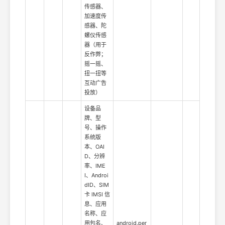
传感器、
加速度传
感器、陀
螺仪传感
器（用于
反作弊；
摇一摇、
扭一扭等
互动广告
投放）
设备品
牌、型
号、操作
系统版
本、OAI
D、分辨
率、IME
I、Androi
dID、SIM
卡 IMSI 信
息、应用
名称、应
用包名、
android.per