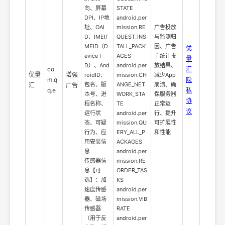
向、屏幕
STATE
DPI、IP地
android.per
址、OAI
mission.RE
广告投放
D、IMEI/
QUEST_INS
与监测归
MEID（D
TALL_PACK
因、广告
优
evice I
AGES
主统计投
量
D）、And
android.per
放结果、
co
汇
优量
增强
roidID、
mission.CH
减少App
m.q
隐
包名、版
ANGE_NET
崩溃、确
汇
广告
q.e
私
本号、进
WORK_STA
保服务器
协
程名称、
TE
正常运
议
运行状
android.per
行、提升
态、可疑
mission.QU
可扩展性
行为、应
ERY_ALL_P
和性能
用安装信
ACKAGES
息
android.per
传感器信
mission.RE
息【可
ORDER_TAS
选】：加
KS
速度传感
android.per
器、磁场
mission.VIB
传感器
RATE
（用于反
android.per