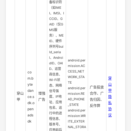
备标识符
（如IME
I、IMSI、I
CCID、G
AID（仅G
MS服
务）、ME
ID、硬件
序列号bui
ld_seria
l、Androi
android.per
dID、OAI
mission.AC
D、运营
CESS_NET
co
商信息、
WORK_STA
m.b
穿
Wi-Fi状
TE
yte
山
态、网络
广告投放
android.per
dan
甲
信号强
穿山
增强
合作、广
mission.RE
ce.s
度、IP地
隐
AD_PHONE
甲
广告
告归因、
址、应用
dk.o
私
_STATE
反作弊
包名、运
pen
协
android.per
行中的进
ads
议
mission.WR
程信息、
dk
ITE_EXTER
版本号、
NAL_STORA
应用前后