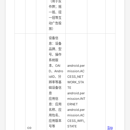
（用于反
作弊；摇
一摇、扭
一扭等互
动广告投
放）
设备信
息：设备
品牌、型
号、操作
系统版
本、OAI
android.per
D、Andro
mission.AC
idID、分
CESS_NET
辨率等基
WORK_STA
础设备信
TE
息
android.per
应用信
mission.INT
息：应用
ERNET
名称、应
android.per
用包名、
mission.AC
应用版本
CESS_WIFI_
号等
STATE
co
Sig