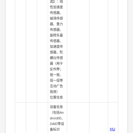
选】：线
性加速度
传感器、
磁场传感
器、重力
传感器、
旋转矢量
传感器、
加速度传
感器、陀
螺仪传感
器（用于
反作弊；
摇一摇、
扭一扭等
互动广告
投放）
位置信息
设备信息
（包括An
droidID、
OAID等设
HU
备标识