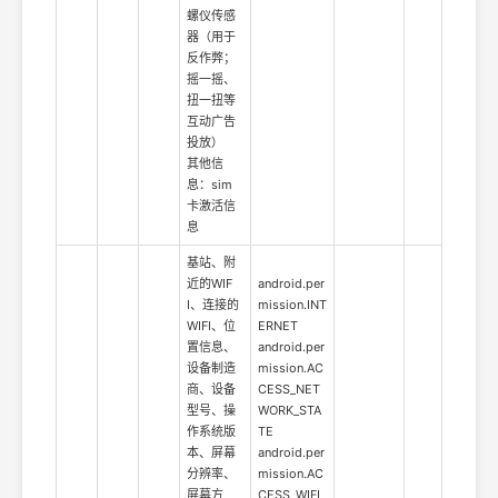
螺仪传感
器（用于
反作弊；
摇一摇、
扭一扭等
互动广告
投放）
其他信
息：sim
卡激活信
息
基站、附
近的WIF
android.per
I、连接的
mission.INT
WIFI、位
ERNET
置信息、
android.per
设备制造
mission.AC
商、设备
CESS_NET
型号、操
WORK_STA
作系统版
TE
本、屏幕
android.per
分辨率、
mission.AC
屏幕方
CESS_WIFI_