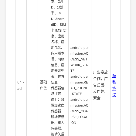
本、OAI
D、分辨
率、IME
I、Androi
dID、SIM
卡 IMSI 信
息、应用
名称、应
用包名、
android.per
应用版本
mission.AC
号、网络
CESS_NET
信息、应
WORK_STA
用安装列
TE
广告投放
隐
表、位置
android.per
合作，广
uni-
基础
私
信息
mission.RE
告归因、
传感器信
AD_PHONE
ad
广告
协
反作弊、
息【可
_STATE
议
安全
选】：线
android.per
性加速度
mission.AC
传感器、
CESS_COA
磁场传感
RSE_LOCAT
器、重力
ION
传感器、
旋转矢量