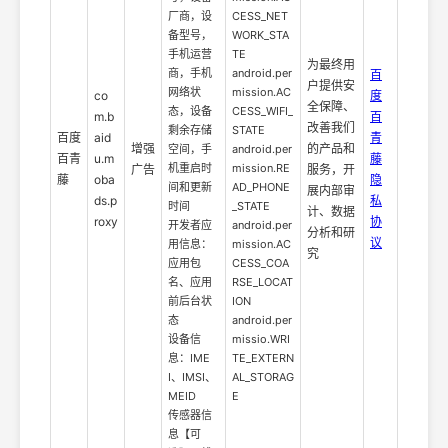
厂商，设
CESS_NET
备型号，
WORK_STA
手机运营
TE
为最终用
商，手机
android.per
百
户提供安
网络状
mission.AC
co
度
全保障、
态，设备
CESS_WIFI_
m.b
百
改善我们
剩余存储
STATE
百度
aid
青
增强
的产品和
空间，手
android.per
百青
u.m
藤
机重启时
mission.RE
广告
服务，开
藤
oba
隐
间和更新
AD_PHONE
展内部审
ds.p
私
时间
_STATE
计、数据
roxy
协
开发者应
android.per
分析和研
议
用信息：
mission.AC
究
应用包
CESS_COA
名、应用
RSE_LOCAT
前后台状
ION
态
android.per
设备信
missio.WRI
息：IME
TE_EXTERN
I、IMSI、
AL_STORAG
MEID
E
传感器信
息【可