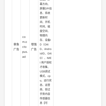
幕方向、
屏幕DPI信
息、系统
更新时
间、开机
时间、磁
盘空间、
物理内
co
存、设备I
m.o
章鱼
增强
D（OAI
cto
D、Andro
广告
广告
pus.
idID、GAI
ad
D）、IME
I 用户授权
才收集、
USB调试
模式、cp
u、运行状
态、运营
商、掠过
手势内容
传感器信
息【可