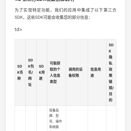
为了实现特定功能，我们的应用中集成了以下第三方
SDK，这些SDK可能会收集您的部分信息：
td>
SD
K
隐
SD
可能获
私
SD
K包
SD
取的个
调用的设
信息用
政
K名
名/
K用
人信息
备权限
途
策
称
网
途
类型
链
址
接/
目
的
设备品
牌、型
号、操作
系统版