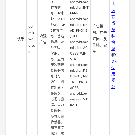
D
android.per
内
位置信
mission.INT
容
息：IP地
ERNET
联
址、MAC
android.per
盟
地址、GP
mission.RE
co
广告投
隐
S位置信
AD_PHONE
m.k
放、广告
增强
私
息、基站
_STATE
快手
wa
归因、反
信息、WI
android.per
广告
协
d.sd
作弊、安
FI信息
mission.AC
议
k
全
应用信
CESS_WIFI_
和
S
息：应用
STATE
DK
安装列表
android.per
使
传感器信
mission.RE
用
息【可
QUEST_INS
规
选】：线
TALL_PACK
范
性加速度
AGES
传感器、
android.per
磁场传感
mission.VIB
器、重力
RATE
传感器、
旋转矢量
传感器、
加速度传
感器、陀